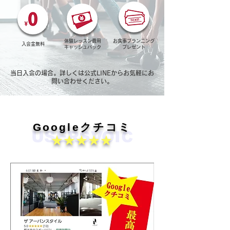
体験レッスン費用
お食事プランニング​
入会金​無料
キャッシュバック
​プレゼント
当日入会の場合。詳しくは公式LINEからお気軽にお
問い合わせください。
Googleクチコミ
USERSVOIC
★★★★★